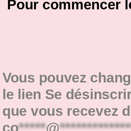
Pour commencer le 
Vous pouvez change
le lien Se désinscri
que vous recevez de
co
*****
@
*************