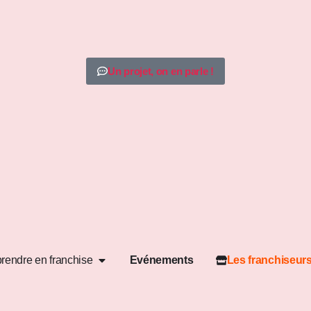
Un projet, on en parle !
rendre en franchise
Evénements
Les franchiseur