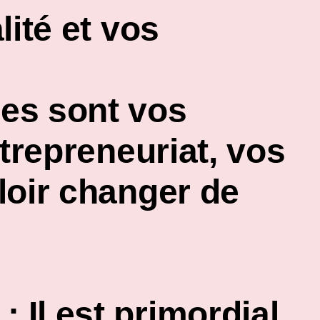
lité et vos
les sont vos
ntrepreneuriat, vos
loir changer de
:
Il est primordial