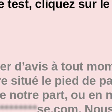
test, cliquez sur l
r d’avis à tout mom
re situé le pied de p
 notre part, ou en 
********
se.com
. Nous