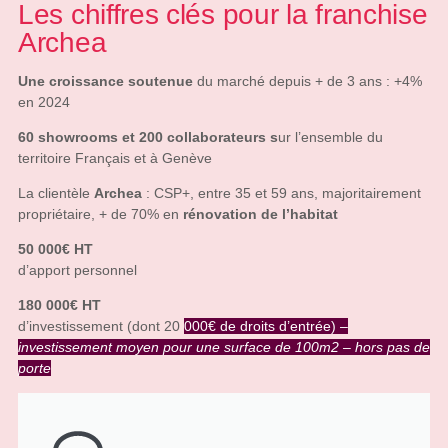
Les chiffres clés pour la franchise
Archea
Une croissance soutenue
du marché depuis + de 3 ans : +4%
en 2024
60 showrooms et 200 collaborateurs s
ur l’ensemble du
territoire Français et à Genève
La clientèle
Archea
: CSP+, entre 35 et 59 ans, majoritairement
propriétaire, + de 70% en
rénovation de l’habitat
50 000€ HT
d’apport personnel
180 000€ HT
d’investissement (dont 20
000€
de droits d’entrée) –
investissement moyen pour une surface de 100m2 – hors pas de
porte