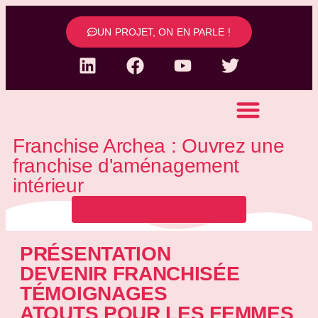
UN PROJET, ON EN PARLE !
Franchise Archea : Ouvrez une
franchise d'aménagement
intérieur
Je souhaite rencontrer l'enseigne
PRÉSENTATION
DEVENIR FRANCHISÉE
TÉMOIGNAGES
ATOUTS POUR LES FEMMES