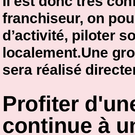
Il est donc très co
franchiseur, on po
d’activité, piloter
localement.Une gro
sera réalisé directe
Profiter d'un
continue à u