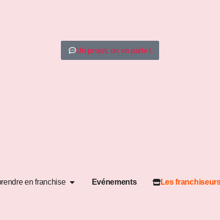
Un projet, on en parle !
rendre en franchise
Evénements
Les franchiseur