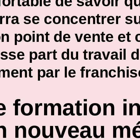
nfortable de savoir q
urra se concentrer s
 son point de vente 
sse part du travail
ment par le franchis
e formation ini
n nouveau mét