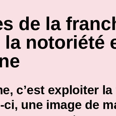
s de la franch
 la notoriété 
gne
, c’est exploiter la
e-ci, une image de m