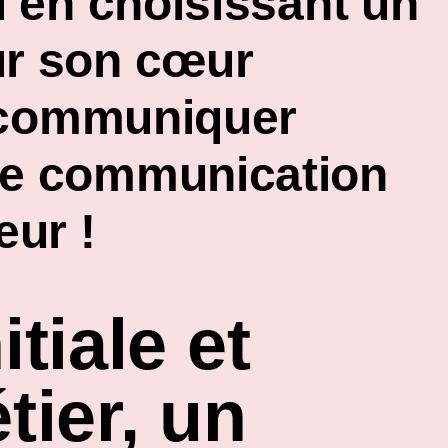
u’en choisissant un
ur son cœur
et communiquer
 de communication
eur !
tiale et
ier, un