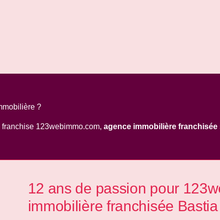
mmobilière ?
la franchise 123webimmo.com,
agence immobilière franchisée
12 ans de passion pour 123
immobilière franchisée Bastia 