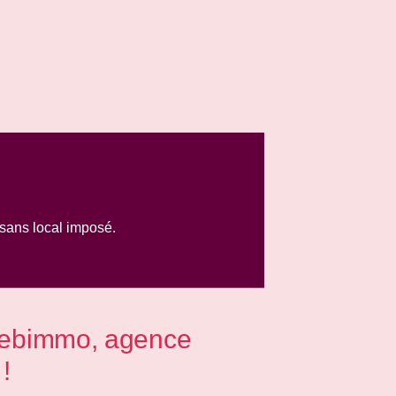
sans local imposé.
webimmo, agence
!